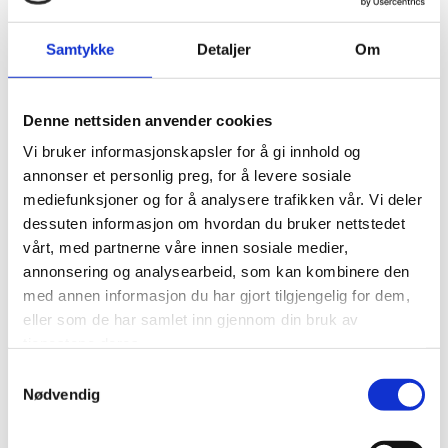
Leverandørene opptrer i henhold til databehandleravtale
og under vår instruks. Leverandøren kan bare benytte
Samtykke
Detaljer
Om
personopplysningene for de formålene vi har bestemt og
som er beskrevet i denne personvernerklæringen.
Denne nettsiden anvender cookies
Vi kan også bruke leverandører som befinner seg i land
Vi bruker informasjonskapsler for å gi innhold og
utenfor EU og EØS. For overføring av personopplysninger til
annonser et personlig preg, for å levere sosiale
disse leverandørene bruker vi EUs standardavtaler for
mediefunksjoner og for å analysere trafikken vår. Vi deler
overføringer (les mer
dessuten informasjon om hvordan du bruker nettstedet
her: https://ec.europa.eu/info/law/law-topic/data-
vårt, med partnerne våre innen sosiale medier,
protection/data-transfers-outside-eu/model-contracts-
annonsering og analysearbeid, som kan kombinere den
transfer-personal-data-third-countries_en) og/eller EU-
med annen informasjon du har gjort tilgjengelig for dem,
US Privacy Shield-rammeverket (les mer
eller som de har samlet inn gjennom din bruk av
her: https://ec.europa.eu/info/law/law-topic/data-
tjenestene deres.
protection/data-transfers-outside-eu/eu-us-privacy-
Samtykkevalg
shield_en).]
Nødvendig
Advokater er underlagt en straffesanksjonert taushetsplikt
som følger av straffeloven § 111. Alle opplysninger som blir