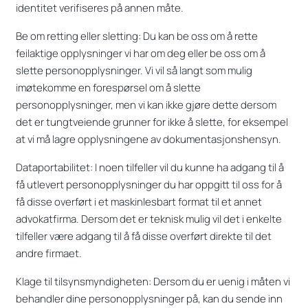
identitet verifiseres på annen måte.
Be om retting eller sletting: Du kan be oss om å rette
feilaktige opplysninger vi har om deg eller be oss om å
slette personopplysninger. Vi vil så langt som mulig
imøtekomme en forespørsel om å slette
personopplysninger, men vi kan ikke gjøre dette dersom
det er tungtveiende grunner for ikke å slette, for eksempel
at vi må lagre opplysningene av dokumentasjonshensyn.
Dataportabilitet: I noen tilfeller vil du kunne ha adgang til å
få utlevert personopplysninger du har oppgitt til oss for å
få disse overført i et maskinlesbart format til et annet
advokatfirma. Dersom det er teknisk mulig vil det i enkelte
tilfeller være adgang til å få disse overført direkte til det
andre firmaet.
Klage til tilsynsmyndigheten: Dersom du er uenig i måten vi
behandler dine personopplysninger på, kan du sende inn